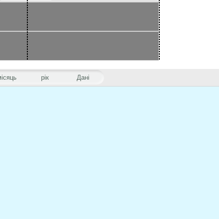
місяць
рік
Дані