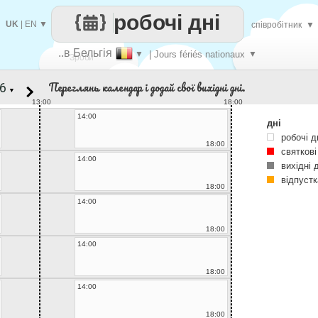
робочі дні
UK
|
EN
▼
співробітник
▼
..в Бельгія
▼
| Jours fériés nationaux
▼
Зроби
Переглянь календар і додай свої вихідні дні.
▼
кожен
13:00
18:00
14:00
дні
робочі д
18:00
святкові
14:00
вихідні 
відпустк
18:00
14:00
18:00
14:00
18:00
14:00
18:00