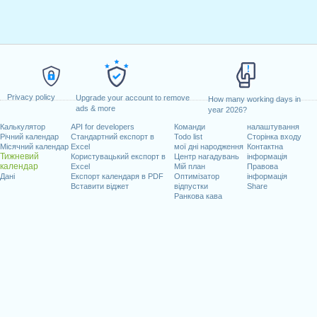
Privacy policy
Upgrade your account to remove
How many working days in
ads & more
year 2026?
Калькулятор
API for developers
Команди
налаштування
Річний календар
Стандартний експорт в
Todo list
Сторінка входу
Місячний календар
Excel
мої дні народження
Контактна
Тижневий
Користувацький експорт в
Центр нагадувань
інформація
календар
Excel
Мій план
Правова
Дані
Експорт календаря в PDF
Оптимізатор
інформація
Вставити віджет
відпустки
Share
Ранкова кава