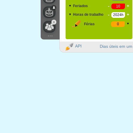
-
+
Feriados
▼
-
+
Horas de trabalho
▼
0
Férias
▼
...
API
Dias úteis em um