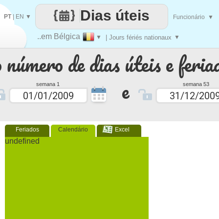
Dias úteis
PT
|
EN
▼
Funcionário
▼
..em Bélgica
▼
| Jours fériés nationaux
▼
 número de dias úteis e feria
e
semana 1
semana 53
Feriados
Calendário
Excel
undefined