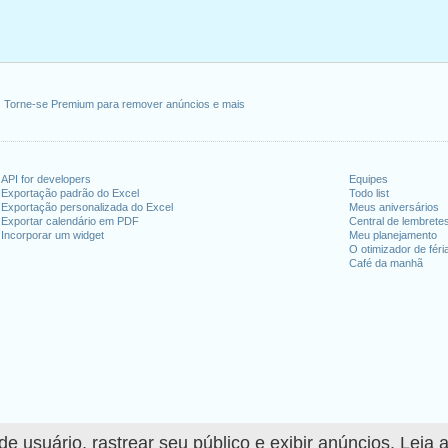
Torne-se Premium para remover anúncios e mais
API for developers
Equipes
Exportação padrão do Excel
Todo list
Exportação personalizada do Excel
Meus aniversários
Exportar calendário em PDF
Central de lembrete
Incorporar um widget
Meu planejamento
O otimizador de féri
Café da manhã
 usuário, rastrear seu público e exibir anúncios. Leia