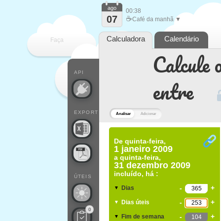
ago
00:38
07
☕
Café da manhã ▼
Calculadora
Calendário
Faça
Calcule o
cada
API
entre
EXPORT
Analisar
Adicionar
De
quinta-feira,
1 janeiro 2009
a
quinta-feira,
31 dezembro 2009
incluído, há :
ÚTEIS
-
+
Dias
▼
-
+
Dias úteis
▼
0
-
+
Fim de semana
▼