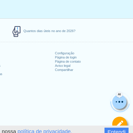
Quantos dias úteis no ano de 2026?
Configuração
Página de login
Página de contato
s
Aviso legal
Compartilhar
as
AI
De
 a nossa
política de privacidade.
Entendi