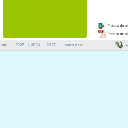
Precisa de u
Precisa de u
E
 ano :
2025
|
2026
|
2027
..outro ano