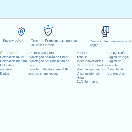
Privacy policy
Torne-se Premium para remover
Quantos dias úteis no ano de
anúncios e mais
2026?
Calculadora
API for developers
Equipes
Configuração
Calendário anual
Exportação padrão do Excel
Todo list
Página de login
Calendário mensal
Exportação personalizada do
Meus aniversários
Página de
Calendário
Excel
Central de lembretes
contato
semanal
Exportar calendário em PDF
Meu planejamento
Aviso legal
Dados
Incorporar um widget
O otimizador de
Compartilhar
férias
Café da manhã