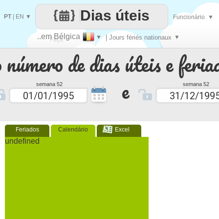
Dias úteis
PT
|
EN
▼
Funcionário
▼
..em Bélgica
▼
| Jours fériés nationaux
▼
Faça
 número de dias úteis e feria
cada
e
semana 52
semana 52
Feriados
Calendário
Excel
undefined