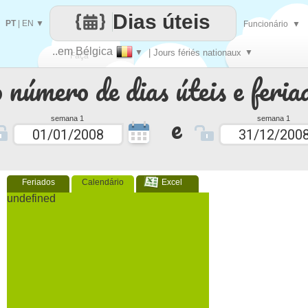
Dias úteis
PT
|
EN
▼
Funcionário
▼
..em Bélgica
▼
| Jours fériés nationaux
▼
Faça
 número de dias úteis e feria
cada
e
semana 1
semana 1
Feriados
Calendário
Excel
undefined