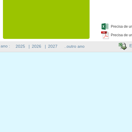
Precisa de u
Precisa de u
E
 ano :
2025
|
2026
|
2027
..outro ano