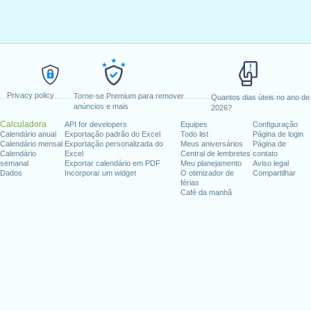
Privacy policy
Torne-se Premium para remover
Quantos dias úteis no ano de
anúncios e mais
2026?
Calculadora
API for developers
Equipes
Configuração
Calendário anual
Exportação padrão do Excel
Todo list
Página de login
Calendário mensal
Exportação personalizada do
Meus aniversários
Página de
Calendário
Excel
Central de lembretes
contato
semanal
Exportar calendário em PDF
Meu planejamento
Aviso legal
Dados
Incorporar um widget
O otimizador de
Compartilhar
férias
Café da manhã