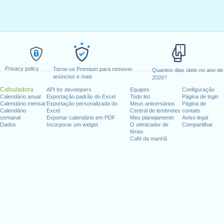
Privacy policy
Torne-se Premium para remover
Quantos dias úteis no ano de
anúncios e mais
2026?
Calculadora
API for developers
Equipes
Configuração
Calendário anual
Exportação padrão do Excel
Todo list
Página de login
Calendário mensal
Exportação personalizada do
Meus aniversários
Página de
Calendário
Excel
Central de lembretes
contato
semanal
Exportar calendário em PDF
Meu planejamento
Aviso legal
Dados
Incorporar um widget
O otimizador de
Compartilhar
férias
Café da manhã