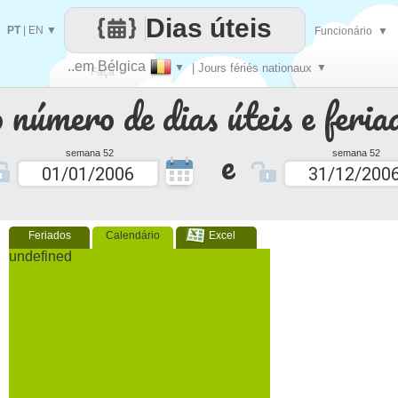
Dias úteis
PT
|
EN
▼
Funcionário
▼
..em Bélgica
▼
| Jours fériés nationaux
▼
Faça
 número de dias úteis e feria
cada
e
semana 52
semana 52
Feriados
Calendário
Excel
undefined