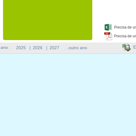
Precisa de u
Precisa de u
E
 ano :
2025
|
2026
|
2027
..outro ano