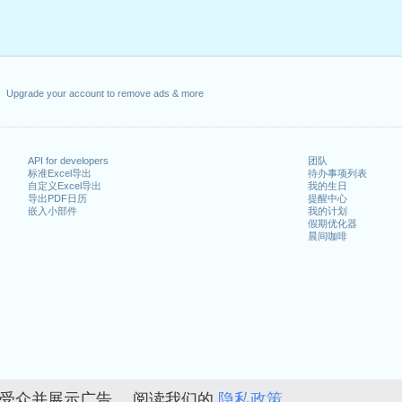
Upgrade your account to remove ads & more
API for developers
团队
标准Excel导出
待办事项列表
自定义Excel导出
我的生日
导出PDF日历
提醒中心
嵌入小部件
我的计划
假期优化器
晨间咖啡
的受众并展示广告。 阅读我们的
隐私政策。