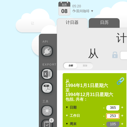
8月
05:20
08
☕
晨间咖啡 ▼
计日器
日历
让
计算
每一天
API
从
EXPORT
分析
添加
从
1994年1月1日星期六
至
1994年12月31日星期六
包括, 共有：
工具
-
+
日期
▼
-
+
工作日
▼
0
-
+
周末
▼