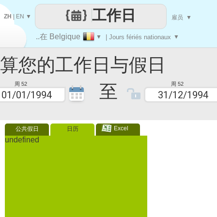
工作日
ZH
|
EN
▼
雇员
▼
..在 Belgique
▼
| Jours fériés nationaux
▼
您的工作日与假日
至
周 52
周 52
Excel
公共假日
日历
undefined