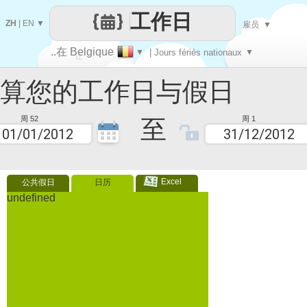
工作日
ZH
|
EN
▼
雇员
▼
..在 Belgique
▼
| Jours fériés nationaux
▼
让
您的工作日与假日
每一天
至
周 52
周 1
Excel
公共假日
日历
undefined