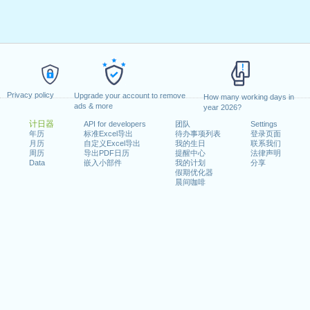
Privacy policy
Upgrade your account to remove
How many working days in
ads & more
year 2026?
计日器
API for developers
团队
Settings
年历
标准Excel导出
待办事项列表
登录页面
月历
自定义Excel导出
我的生日
联系我们
周历
导出PDF日历
提醒中心
法律声明
Data
嵌入小部件
我的计划
分享
假期优化器
晨间咖啡