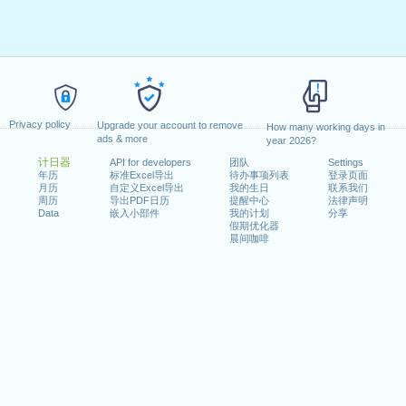
Privacy policy
Upgrade your account to remove
How many working days in
ads & more
year 2026?
计日器
API for developers
团队
Settings
年历
标准Excel导出
待办事项列表
登录页面
月历
自定义Excel导出
我的生日
联系我们
周历
导出PDF日历
提醒中心
法律声明
Data
嵌入小部件
我的计划
分享
假期优化器
晨间咖啡