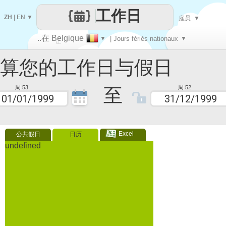
工作日
ZH
|
EN
▼
雇员
▼
..在 Belgique
▼
| Jours fériés nationaux
▼
让
您的工作日与假日
每一天
至
周 53
周 52
Excel
公共假日
日历
undefined