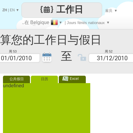
工作日
ZH
|
EN
▼
雇员
▼
..在 Belgique
▼
| Jours fériés nationaux
▼
让
您的工作日与假日
每一天
至
周 53
周 52
Excel
公共假日
日历
undefined