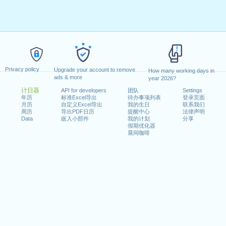
Privacy policy
Upgrade your account to remove
How many working days in
ads & more
year 2026?
计日器
API for developers
团队
Settings
年历
标准Excel导出
待办事项列表
登录页面
月历
自定义Excel导出
我的生日
联系我们
周历
导出PDF日历
提醒中心
法律声明
Data
嵌入小部件
我的计划
分享
假期优化器
晨间咖啡