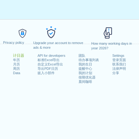
Privacy policy
Upgrade your account to remove
How many working days in
ads & more
year 2026?
计日器
API for developers
团队
Settings
年历
标准Excel导出
待办事项列表
登录页面
月历
自定义Excel导出
我的生日
联系我们
周历
导出PDF日历
提醒中心
法律声明
Data
嵌入小部件
我的计划
分享
假期优化器
晨间咖啡