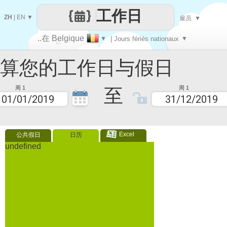
工作日
ZH
|
EN
▼
雇员
▼
..在 Belgique
▼
| Jours fériés nationaux
▼
让
您的工作日与假日
每一天
至
周 1
周 1
Excel
公共假日
日历
undefined