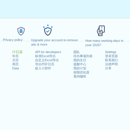
Privacy policy
Upgrade your account to remove
How many working days in
ads & more
year 2026?
计日器
API for developers
团队
Settings
年历
标准Excel导出
待办事项列表
登录页面
月历
自定义Excel导出
我的生日
联系我们
周历
导出PDF日历
提醒中心
法律声明
Data
嵌入小部件
我的计划
分享
假期优化器
晨间咖啡