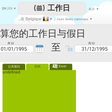
工作日
ZH
|
EN
▼
雇员
▼
..在 Belgique
▼
| Jours fériés nationaux
▼
让
您的工作日与假日
每一天
至
周 52
周 52
Excel
公共假日
日历
undefined