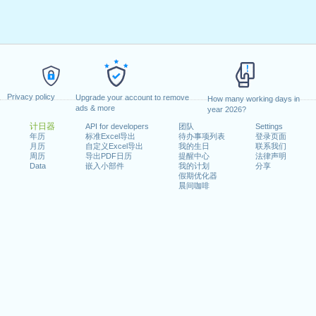
Privacy policy
Upgrade your account to remove
How many working days in
ads & more
year 2026?
计日器
API for developers
团队
Settings
年历
标准Excel导出
待办事项列表
登录页面
月历
自定义Excel导出
我的生日
联系我们
周历
导出PDF日历
提醒中心
法律声明
Data
嵌入小部件
我的计划
分享
假期优化器
晨间咖啡