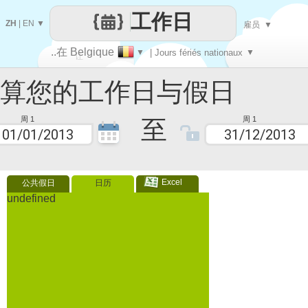
工作日
ZH
|
EN
▼
雇员
▼
..在 Belgique
▼
| Jours fériés nationaux
▼
让
您的工作日与假日
每一天
至
周 1
周 1
Excel
公共假日
日历
undefined