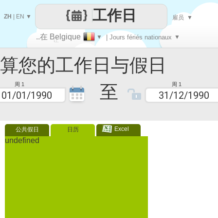
工作日
ZH
|
EN
▼
雇员
▼
..在 Belgique
▼
| Jours fériés nationaux
▼
让
您的工作日与假日
每一天
至
周 1
周 1
Excel
公共假日
日历
undefined