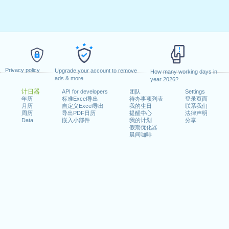
Privacy policy
Upgrade your account to remove
How many working days in
ads & more
year 2026?
计日器
API for developers
团队
Settings
年历
标准Excel导出
待办事项列表
登录页面
月历
自定义Excel导出
我的生日
联系我们
周历
导出PDF日历
提醒中心
法律声明
Data
嵌入小部件
我的计划
分享
假期优化器
晨间咖啡