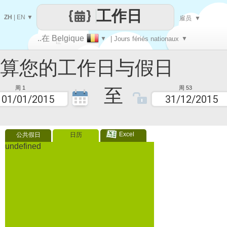
工作日
ZH
|
EN
▼
雇员
▼
..在 Belgique
▼
| Jours fériés nationaux
▼
让
您的工作日与假日
每一天
至
周 1
周 53
Excel
公共假日
日历
undefined