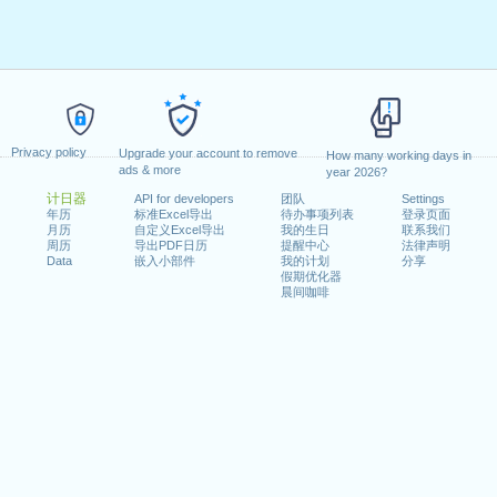
Privacy policy
Upgrade your account to remove
How many working days in
ads & more
year 2026?
计日器
API for developers
团队
Settings
年历
标准Excel导出
待办事项列表
登录页面
月历
自定义Excel导出
我的生日
联系我们
周历
导出PDF日历
提醒中心
法律声明
Data
嵌入小部件
我的计划
分享
假期优化器
晨间咖啡