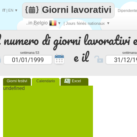
Giorni lavorativi
IT
|
EN
▼
Dipendent
..in Belgio
▼
| Jours fériés nationaux
▼
Fai
 numero di giorni lavorativi e
contare
e il
settimana 53
settimana
Giorni festivi
Calendario
Excel
undefined