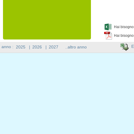
Hai bisogno 
Hai bisogno
E
n anno :
2025
|
2026
|
2027
..altro anno