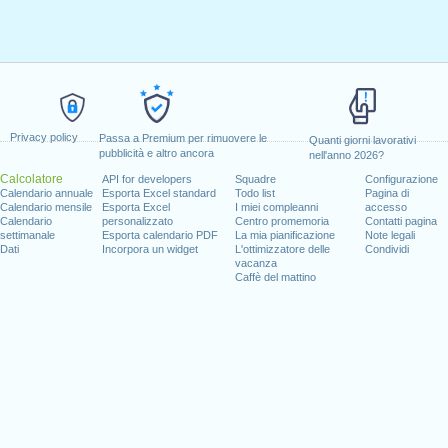
Privacy policy
Passa a Premium per rimuovere le
Quanti giorni lavorativi
pubblicità e altro ancora
nell'anno 2026?
Calcolatore
API for developers
Squadre
Configurazione
Calendario annuale
Esporta Excel standard
Todo list
Pagina di
Calendario mensile
Esporta Excel
I miei compleanni
accesso
Calendario
personalizzato
Centro promemoria
Contatti pagina
settimanale
Esporta calendario PDF
La mia pianificazione
Note legali
Dati
Incorpora un widget
L'ottimizzatore delle
Condividi
vacanza
Caffè del mattino