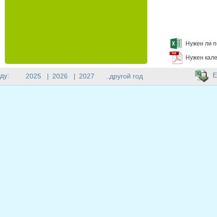
Нужен ли п
Нужен кале
E
ду:
2025
|
2026
|
2027
..другой год