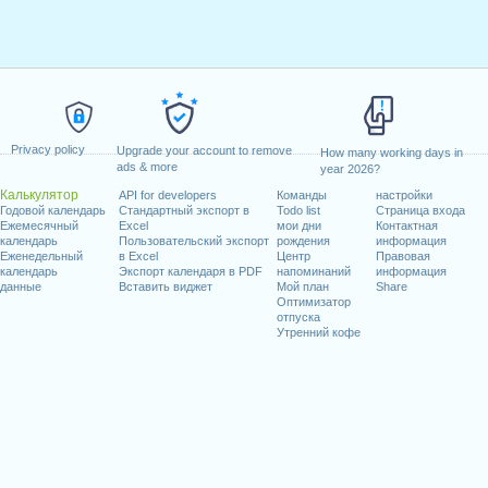
Privacy policy
Upgrade your account to remove
How many working days in
ads & more
year 2026?
Калькулятор
API for developers
Команды
настройки
Годовой календарь
Стандартный экспорт в
Todo list
Страница входа
Ежемесячный
Excel
мои дни
Контактная
календарь
Пользовательский экспорт
рождения
информация
Еженедельный
в Excel
Центр
Правовая
календарь
Экспорт календаря в PDF
напоминаний
информация
данные
Вставить виджет
Мой план
Share
Оптимизатор
отпуска
Утренний кофе