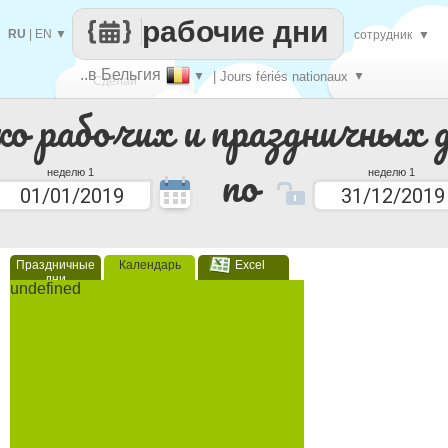
рабочие дни
RU
|
EN
▼
сотрудник
▼
..в Бельгия
▼
| Jours fériés nationaux
▼
Сделай
ко рабочих и праздничных 
каждый
по
неделю 1
неделю 1
Праздничные
Календарь
Excel
дни
undefined