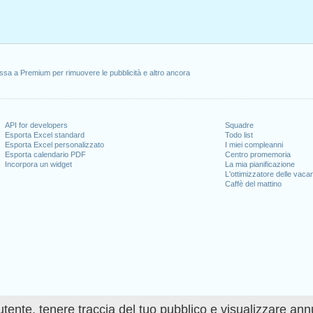
ssa a Premium per rimuovere le pubblicità e altro ancora
API for developers
Squadre
Esporta Excel standard
Todo list
Esporta Excel personalizzato
I miei compleanni
Esporta calendario PDF
Centro promemoria
Incorpora un widget
La mia pianificazione
L'ottimizzatore delle vaca
Caffè del mattino
utente, tenere traccia del tuo pubblico e visualizzare ann