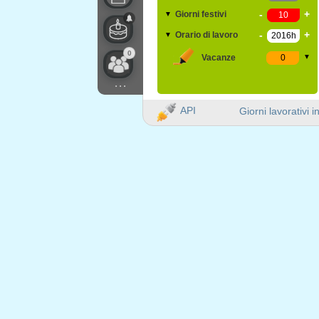
-
+
Giorni festivi
▼
-
+
Orario di lavoro
▼
0
Vacanze
▼
...
API
Giorni lavorativi i