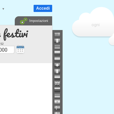
Accedi
e
▼
Impostazioni
ogni
 festivi
 52