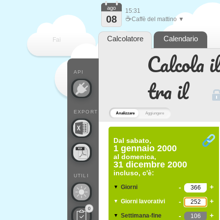
ago
15:31
08
☕
Caffè del mattino ▼
Calcolatore
Calendario
Fai
Calcola il
contare
API
tra il
EXPORT
Analizzare
Aggiungere
Dal
sabato,
1 gennaio 2000
al
domenica,
31 dicembre 2000
incluso, c'è:
UTILI
-
+
Giorni
▼
-
+
Giorni lavorativi
▼
0
-
+
Settimana-fine
▼