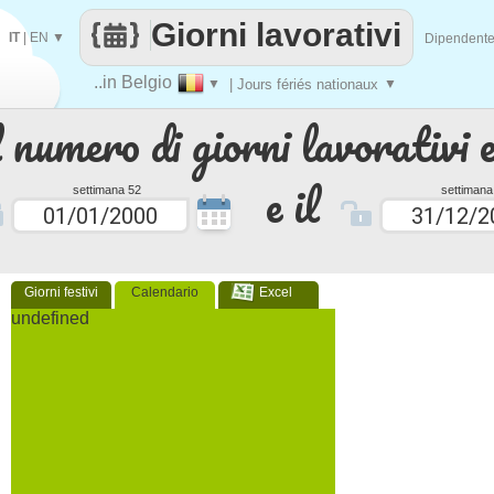
Giorni lavorativi
IT
|
EN
▼
Dipendent
..in Belgio
▼
| Jours fériés nationaux
▼
 numero di giorni lavorativi e
e il
settimana 52
settimana
Giorni festivi
Calendario
Excel
undefined