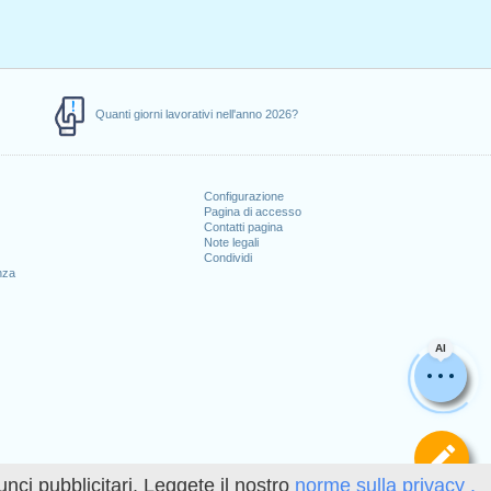
Quanti giorni lavorativi nell'anno 2026?
Configurazione
Pagina di accesso
Contatti pagina
Note legali
Condividi
nza
AI
Def
unci pubblicitari. Leggete il nostro
norme sulla privacy .