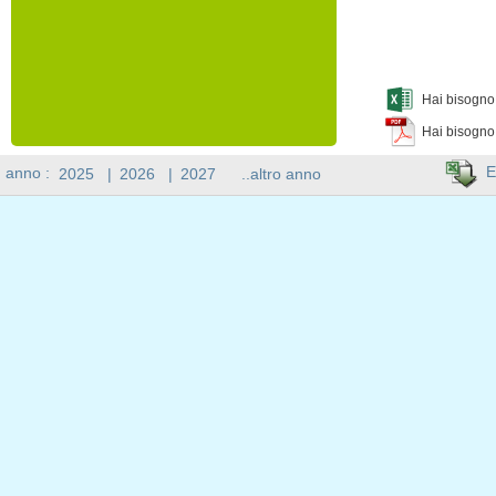
Hai bisogno 
Hai bisogno
E
n anno :
2025
|
2026
|
2027
..altro anno