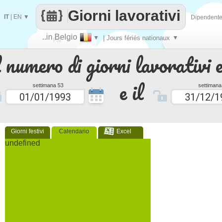
Giorni lavorativi
IT
|
EN
▼
Dipendent
..in Belgio
▼
| Jours fériés nationaux
▼
Fai
 numero di giorni lavorativi e
contare
e il
settimana 53
settimana
Giorni festivi
Calendario
Excel
undefined