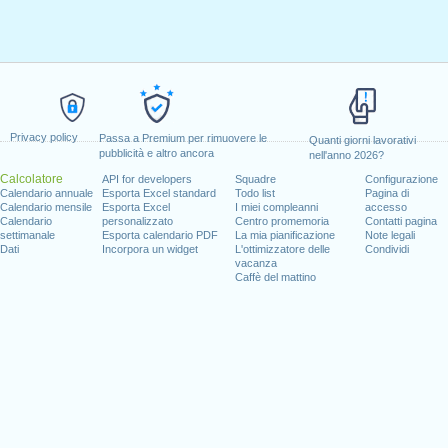
Privacy policy
Passa a Premium per rimuovere le
Quanti giorni lavorativi
pubblicità e altro ancora
nell'anno 2026?
Calcolatore
API for developers
Squadre
Configurazione
Calendario annuale
Esporta Excel standard
Todo list
Pagina di
Calendario mensile
Esporta Excel
I miei compleanni
accesso
Calendario
personalizzato
Centro promemoria
Contatti pagina
settimanale
Esporta calendario PDF
La mia pianificazione
Note legali
Dati
Incorpora un widget
L'ottimizzatore delle
Condividi
vacanza
Caffè del mattino