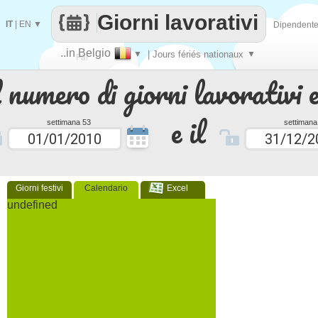
Giorni lavorativi
IT
|
EN
▼
Dipendent
..in Belgio
▼
| Jours fériés nationaux
▼
Fai
 numero di giorni lavorativi e
contare
e il
settimana 53
settimana
Giorni festivi
Calendario
Excel
undefined