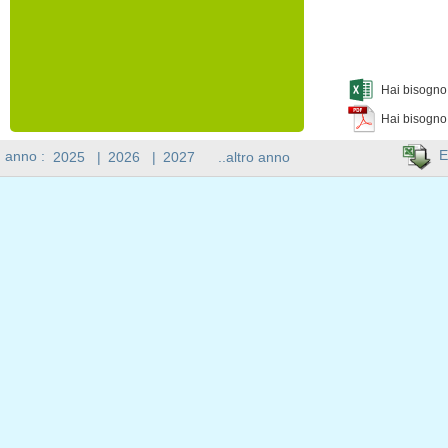
Hai bisogno 
Hai bisogno
E
n anno :
2025
|
2026
|
2027
..altro anno