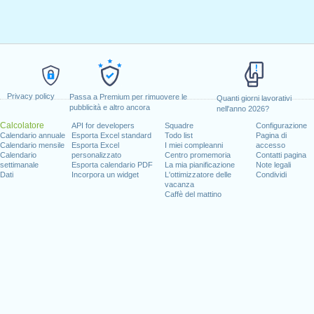
Privacy policy
Passa a Premium per rimuovere le
Quanti giorni lavorativi
pubblicità e altro ancora
nell'anno 2026?
Calcolatore
API for developers
Squadre
Configurazione
Calendario annuale
Esporta Excel standard
Todo list
Pagina di
Calendario mensile
Esporta Excel
I miei compleanni
accesso
Calendario
personalizzato
Centro promemoria
Contatti pagina
settimanale
Esporta calendario PDF
La mia pianificazione
Note legali
Dati
Incorpora un widget
L'ottimizzatore delle
Condividi
vacanza
Caffè del mattino