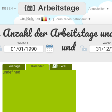
Arbeitstage
DE
|
EN
▼
Angestellter
▼
..in Belgien
▼
| Jours fériés nationaux
▼
Jeden
e Anzahl der Arbeitstage un
Tag
und
Woche 1
Woche 
Feiertage
Kalender
Excel
undefined