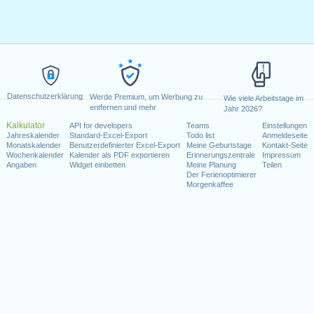
Datenschutzerklärung
Werde Premium, um Werbung zu
Wie viele Arbeitstage im
entfernen und mehr
Jahr 2026?
Kalkulator
API for developers
Teams
Einstellungen
Jahreskalender
Standard-Excel-Export
Todo list
Anmeldeseite
Monatskalender
Benutzerdefinierter Excel-Export
Meine Geburtstage
Kontakt-Seite
Wochenkalender
Kalender als PDF exportieren
Erinnerungszentrale
Impressum
Angaben
Widget einbetten
Meine Planung
Teilen
Der Ferienoptimierer
Morgenkaffee