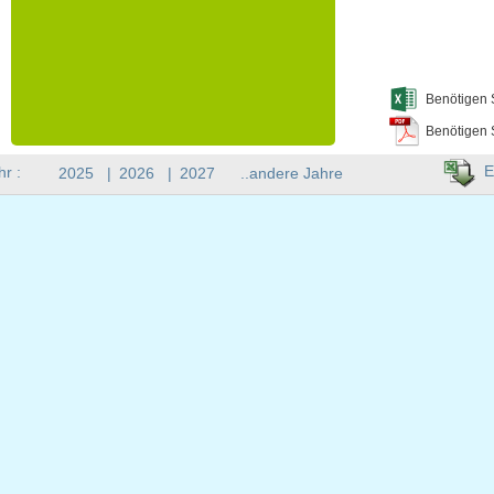
Benötigen 
Benötigen 
E
hr :
2025
|
2026
|
2027
..andere Jahre