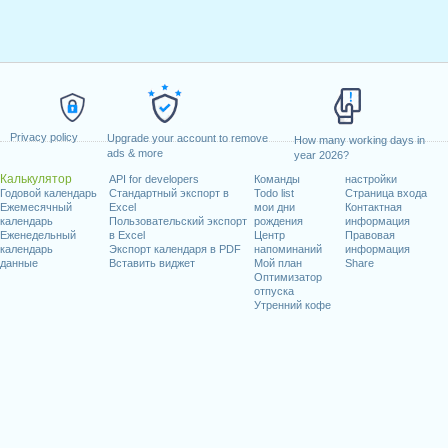
Privacy policy
Upgrade your account to remove
How many working days in
ads & more
year 2026?
Калькулятор
API for developers
Команды
настройки
Годовой календарь
Стандартный экспорт в
Todo list
Страница входа
Ежемесячный
Excel
мои дни
Контактная
календарь
Пользовательский экспорт
рождения
информация
Еженедельный
в Excel
Центр
Правовая
календарь
Экспорт календаря в PDF
напоминаний
информация
данные
Вставить виджет
Мой план
Share
Оптимизатор
отпуска
Утренний кофе