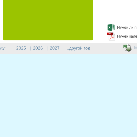
Нужен ли п
Нужен кале
E
ду:
2025
|
2026
|
2027
..другой год