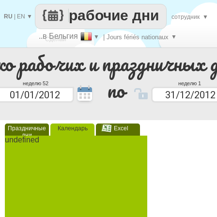
рабочие дни
RU
|
EN
▼
сотрудник
▼
..в Бельгия
▼
| Jours fériés nationaux
▼
Сделай
ко рабочих и праздничных 
каждый
по
неделю 52
неделю 1
Праздничные
Календарь
Excel
дни
undefined