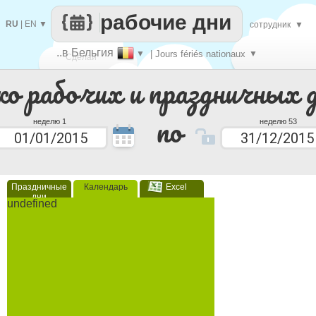
рабочие дни
RU
|
EN
▼
сотрудник
▼
..в Бельгия
▼
| Jours fériés nationaux
▼
Сделай
ко рабочих и праздничных 
каждый
по
неделю 1
неделю 53
Праздничные
Календарь
Excel
дни
undefined