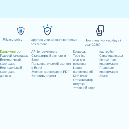
Privacy policy
Upgrade your account to remove
How many working days in
ads & more
year 2026?
Калькулятор
API for developers
Команды
настройки
Годовой календарь
Стандартный экспорт в
Todo list
Страница входа
Ежемесячный
Excel
мои дни
Контактная
календарь
Пользовательский экспорт
рождения
информация
Еженедельный
в Excel
Центр
Правовая
календарь
Экспорт календаря в PDF
напоминаний
информация
данные
Вставить виджет
Мой план
Share
Оптимизатор
отпуска
Утренний кофе