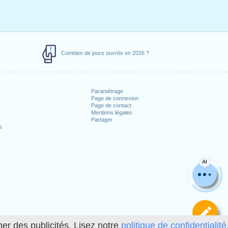
Combien de jours ouvrés en 2026 ?
Paramétrage
Page de connexion
Page de contact
Mentions légales
Partager
s
AI
Dé
her des publicités. Lisez notre
politique de confidentialité