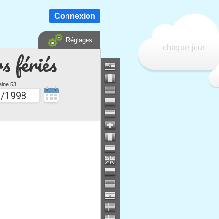
Connexion
Réglages
chaque jour
s fériés
ine 53