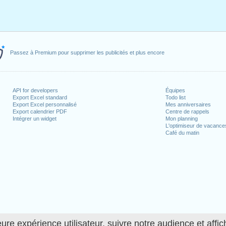
Passez à Premium pour supprimer les publicités et plus encore
API for developers
Équipes
Export Excel standard
Todo list
Export Excel personnalisé
Mes anniversaires
Export calendrier PDF
Centre de rappels
Intégrer un widget
Mon planning
L'optimiseur de vacance
Café du matin
ure expérience utilisateur, suivre notre audience et affic