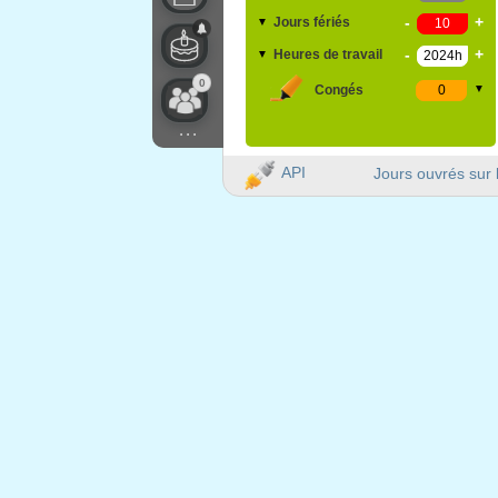
-
+
Jours fériés
▼
-
+
Heures de travail
▼
0
Congés
▼
...
API
Jours ouvrés sur 