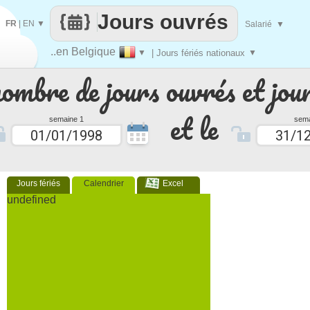
Jours ouvrés
FR
|
EN
▼
Salarié
▼
..en Belgique
▼
| Jours fériés nationaux
▼
nombre de jours ouvrés et jour
et le
semaine 1
sema
Jours fériés
Calendrier
Excel
undefined