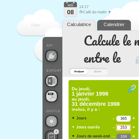
aoû
14:17
08
☕
Café du matin ▼
Calculatrice
Calendrier
Faire
Calcule le 
que
API
entre le
EXPORT
Analyser
Ajouter
Du
jeudi,
1 janvier 1998
au
jeudi,
31 décembre 1998
inclus, il y a :
OUTILS
-
+
Jours
▼
-
+
Jours ouvrés
▼
0
-
+
Jours de week-end
▼