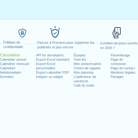
Politique de
Passez à Premium pour supprimer les
Combien de jours ouvrés
confidentialité
publicités et plus encore
en 2026 ?
Calculatrice
API for developers
Équipes
Paramétrage
Calendrier annuel
Export Excel standard
Todo list
Page de
Calendrier mensuel
Export Excel
Mes anniversaires
connexion
Calendrier
personnalisé
Centre de rappels
Page de contact
hebdomadaire
Export calendrier PDF
Mon planning
Mentions légales
Données
Intégrer un widget
L'optimiseur de
Partager
vacances
Café du matin