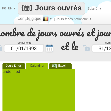
Jours ouvrés
FR
|
EN
▼
Salarié
▼
..en Belgique
▼
| Jours fériés nationaux
▼
Faire
nombre de jours ouvrés et jour
que
et le
semaine 53
sema
Jours fériés
Calendrier
Excel
undefined