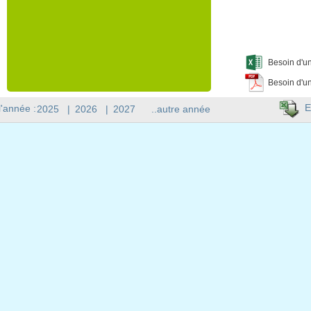
Besoin d'un
Besoin d'un
E
l'année :
2025
|
2026
|
2027
..autre année