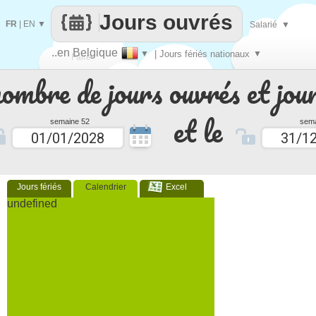
Jours ouvrés
FR
|
EN
▼
Salarié
▼
..en Belgique
▼
| Jours fériés nationaux
▼
Faire
nombre de jours ouvrés et jour
que
et le
semaine 52
sema
Jours fériés
Calendrier
Excel
undefined