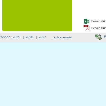
Besoin d'un
Besoin d'un
E
l'année :
2025
|
2026
|
2027
..autre année