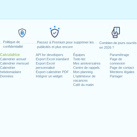
Politique de
Passez à Premium pour supprimer les
Combien de jours ouvrés
confidentialité
publicités et plus encore
en 2026 ?
Calculatrice
API for developers
Équipes
Paramétrage
Calendrier annuel
Export Excel standard
Todo list
Page de
Calendrier mensuel
Export Excel
Mes anniversaires
connexion
Calendrier
personnalisé
Centre de rappels
Page de contact
hebdomadaire
Export calendrier PDF
Mon planning
Mentions légales
Données
Intégrer un widget
L'optimiseur de
Partager
vacances
Café du matin