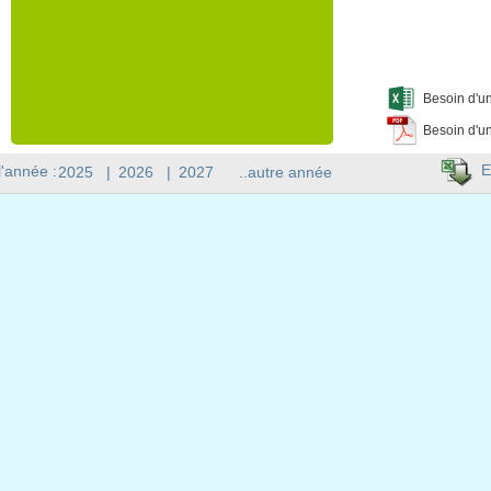
Besoin d'un
Besoin d'un
E
l'année :
2025
|
2026
|
2027
..autre année