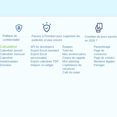
Politique de
Passez à Premium pour supprimer les
Combien de jours ouvrés
confidentialité
publicités et plus encore
en 2026 ?
Calculatrice
API for developers
Équipes
Paramétrage
Calendrier annuel
Export Excel standard
Todo list
Page de
Calendrier mensuel
Export Excel
Mes anniversaires
connexion
Calendrier
personnalisé
Centre de rappels
Page de contact
hebdomadaire
Export calendrier PDF
Mon planning
Mentions légales
Données
Intégrer un widget
L'optimiseur de
Partager
vacances
Café du matin