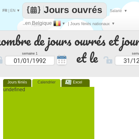
Jours ouvrés
FR
|
EN
▼
Salarié
▼
..en Belgique
▼
| Jours fériés nationaux
▼
Faire
nombre de jours ouvrés et jour
que
et le
semaine 1
sema
Jours fériés
Calendrier
Excel
undefined