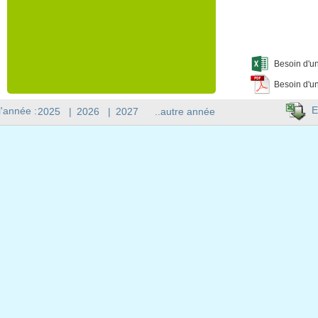
Besoin d'un
Besoin d'un
E
l'année :
2025
|
2026
|
2027
..autre année