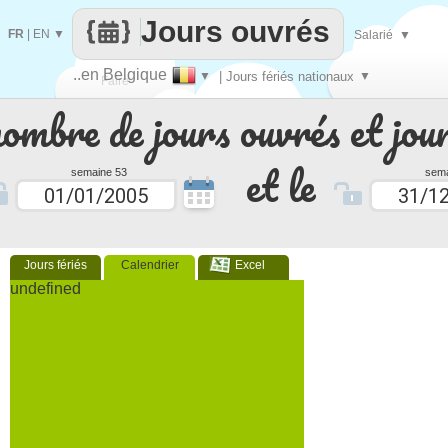
Jours ouvrés
FR
|
EN
▼
Salarié
▼
..en Belgique
▼
| Jours fériés nationaux
▼
Faire
nombre de jours ouvrés et jour
que
et le
semaine 53
sema
Jours fériés
Calendrier
Excel
undefined