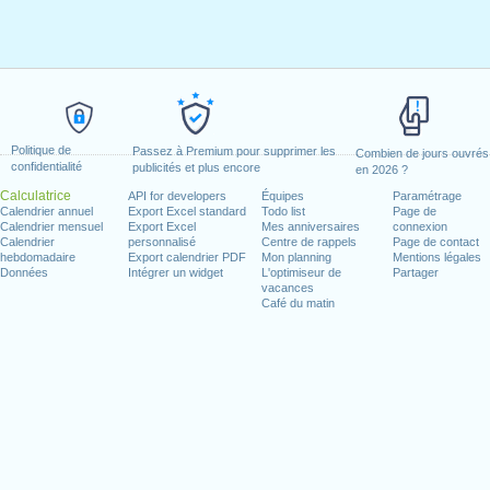
Politique de
Passez à Premium pour supprimer les
Combien de jours ouvrés
confidentialité
publicités et plus encore
en 2026 ?
Calculatrice
API for developers
Équipes
Paramétrage
Calendrier annuel
Export Excel standard
Todo list
Page de
Calendrier mensuel
Export Excel
Mes anniversaires
connexion
Calendrier
personnalisé
Centre de rappels
Page de contact
hebdomadaire
Export calendrier PDF
Mon planning
Mentions légales
Données
Intégrer un widget
L'optimiseur de
Partager
vacances
Café du matin