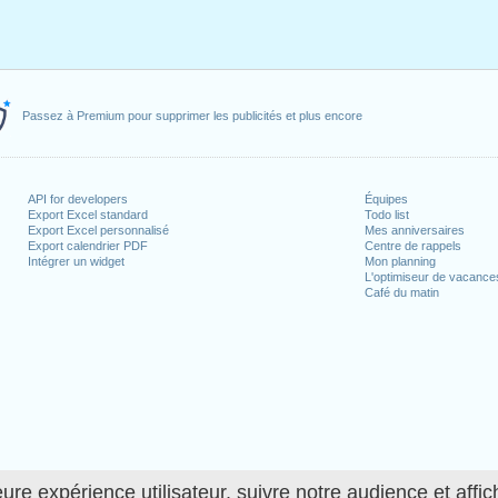
Passez à Premium pour supprimer les publicités et plus encore
API for developers
Équipes
Export Excel standard
Todo list
Export Excel personnalisé
Mes anniversaires
Export calendrier PDF
Centre de rappels
Intégrer un widget
Mon planning
L'optimiseur de vacance
Café du matin
ure expérience utilisateur, suivre notre audience et affic