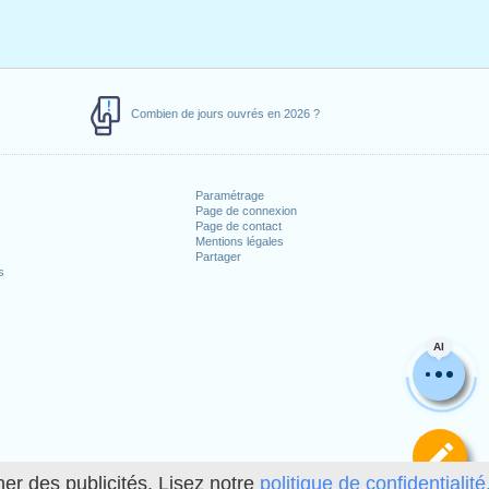
Combien de jours ouvrés en 2026 ?
Paramétrage
Page de connexion
Page de contact
Mentions légales
Partager
s
AI
Dé
her des publicités. Lisez notre
politique de confidentialité