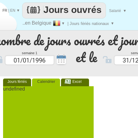
Jours ouvrés
FR
|
EN
▼
Salarié
▼
..en Belgique
▼
| Jours fériés nationaux
▼
nombre de jours ouvrés et jour
et le
semaine 1
sema
Jours fériés
Calendrier
Excel
undefined