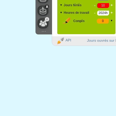
-
+
Jours fériés
▼
-
+
Heures de travail
▼
0
Congés
▼
...
API
Jours ouvrés sur 