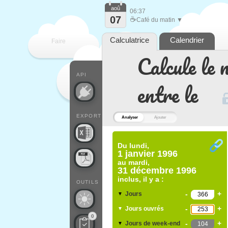
aoû
06:37
07
☕
Café du matin ▼
Calculatrice
Calendrier
Faire
Calcule le 
que
API
entre le
EXPORT
Analyser
Ajouter
Du
lundi,
1 janvier 1996
au
mardi,
31 décembre 1996
inclus, il y a :
OUTILS
-
+
Jours
▼
-
+
Jours ouvrés
▼
0
-
+
Jours de week-end
▼