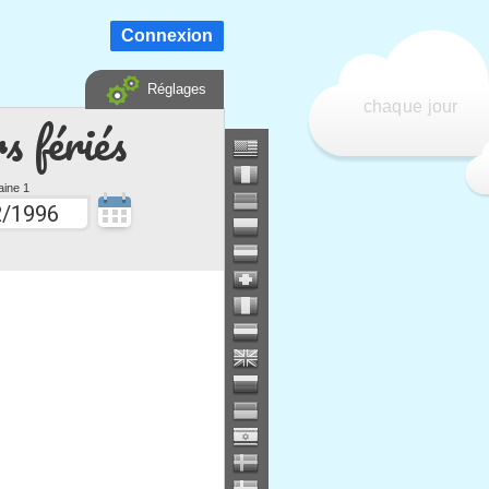
Connexion
Réglages
chaque jour
s fériés
ine 1