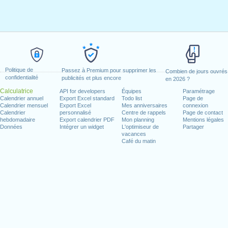
Politique de
Passez à Premium pour supprimer les
Combien de jours ouvrés
confidentialité
publicités et plus encore
en 2026 ?
Calculatrice
API for developers
Équipes
Paramétrage
Calendrier annuel
Export Excel standard
Todo list
Page de
Calendrier mensuel
Export Excel
Mes anniversaires
connexion
Calendrier
personnalisé
Centre de rappels
Page de contact
hebdomadaire
Export calendrier PDF
Mon planning
Mentions légales
Données
Intégrer un widget
L'optimiseur de
Partager
vacances
Café du matin