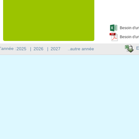
Besoin d'un
Besoin d'un
E
l'année :
2025
|
2026
|
2027
..autre année