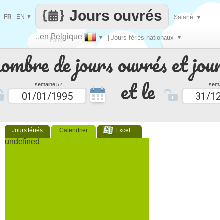
Jours ouvrés
FR
|
EN
▼
Salarié
▼
..en Belgique
▼
| Jours fériés nationaux
▼
Faire
nombre de jours ouvrés et jour
que
et le
semaine 52
sema
Jours fériés
Calendrier
Excel
undefined