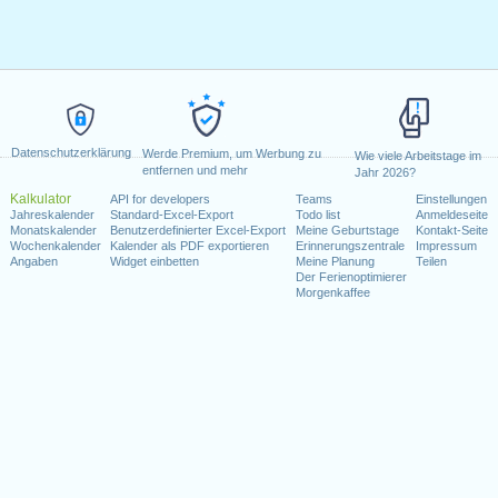
Datenschutzerklärung
Werde Premium, um Werbung zu
Wie viele Arbeitstage im
entfernen und mehr
Jahr 2026?
Kalkulator
API for developers
Teams
Einstellungen
Jahreskalender
Standard-Excel-Export
Todo list
Anmeldeseite
Monatskalender
Benutzerdefinierter Excel-Export
Meine Geburtstage
Kontakt-Seite
Wochenkalender
Kalender als PDF exportieren
Erinnerungszentrale
Impressum
Angaben
Widget einbetten
Meine Planung
Teilen
Der Ferienoptimierer
Morgenkaffee