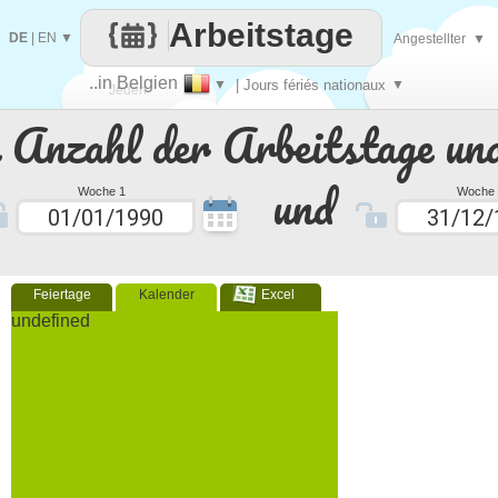
Arbeitstage
DE
|
EN
▼
Angestellter
▼
..in Belgien
▼
| Jours fériés nationaux
▼
Jeden
e Anzahl der Arbeitstage un
Tag
und
Woche 1
Woche 
Feiertage
Kalender
Excel
undefined