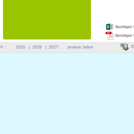
Benötigen 
Benötigen 
E
hr :
2025
|
2026
|
2027
..andere Jahre