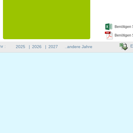
Benötigen 
Benötigen 
E
hr :
2025
|
2026
|
2027
..andere Jahre