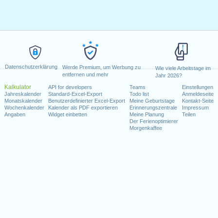
Datenschutzerklärung
Werde Premium, um Werbung zu
Wie viele Arbeitstage im
entfernen und mehr
Jahr 2026?
Kalkulator
API for developers
Teams
Einstellungen
Jahreskalender
Standard-Excel-Export
Todo list
Anmeldeseite
Monatskalender
Benutzerdefinierter Excel-Export
Meine Geburtstage
Kontakt-Seite
Wochenkalender
Kalender als PDF exportieren
Erinnerungszentrale
Impressum
Angaben
Widget einbetten
Meine Planung
Teilen
Der Ferienoptimierer
Morgenkaffee