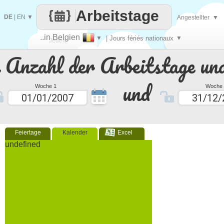
Arbeitstage
DE
|
EN
▼
Angestellter
▼
..in Belgien
▼
| Jours fériés nationaux
▼
Jeden
e Anzahl der Arbeitstage un
Tag
und
Woche 1
Woche 
Feiertage
Kalender
Excel
undefined