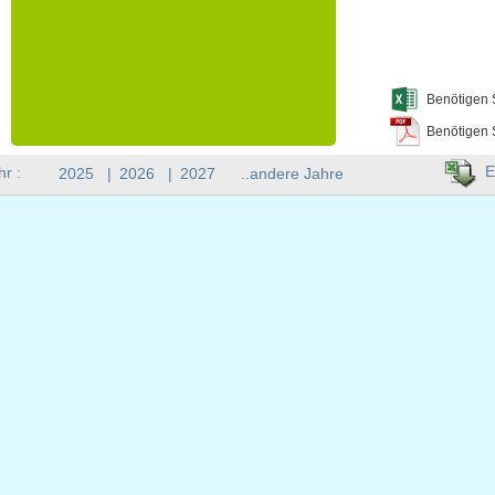
Benötigen 
Benötigen 
E
hr :
2025
|
2026
|
2027
..andere Jahre