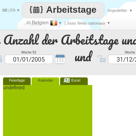
Arbeitstage
DE
|
EN
▼
Angestellter
▼
..in Belgien
▼
| Jours fériés nationaux
▼
Jeden
e Anzahl der Arbeitstage un
Tag
und
Woche 53
Woche 
Feiertage
Kalender
Excel
undefined