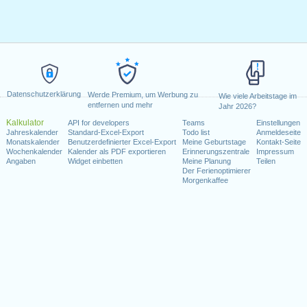
Datenschutzerklärung
Werde Premium, um Werbung zu
Wie viele Arbeitstage im
entfernen und mehr
Jahr 2026?
Kalkulator
API for developers
Teams
Einstellungen
Jahreskalender
Standard-Excel-Export
Todo list
Anmeldeseite
Monatskalender
Benutzerdefinierter Excel-Export
Meine Geburtstage
Kontakt-Seite
Wochenkalender
Kalender als PDF exportieren
Erinnerungszentrale
Impressum
Angaben
Widget einbetten
Meine Planung
Teilen
Der Ferienoptimierer
Morgenkaffee