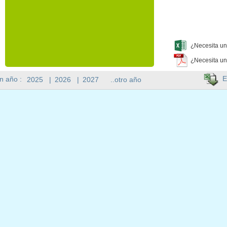
¿Necesita un
¿Necesita un
E
n año :
2025
|
2026
|
2027
..otro año