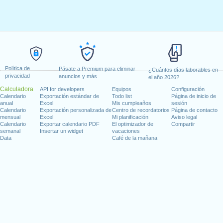
Política de
Pásate a Premium para eliminar
¿Cuántos días laborables en
privacidad
anuncios y más
el año 2026?
Calculadora
API for developers
Equipos
Configuración
Calendario
Exportación estándar de
Todo list
Página de inicio de
anual
Excel
Mis cumpleaños
sesión
Calendario
Exportación personalizada de
Centro de recordatorios
Página de contacto
mensual
Excel
Mi planificación
Aviso legal
Calendario
Exportar calendario PDF
El optimizador de
Compartir
semanal
Insertar un widget
vacaciones
Data
Café de la mañana