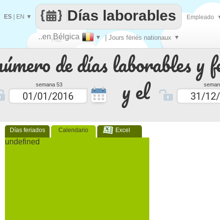
Días laborables
ES
|
EN
▼
Empleado
..en Bélgica
▼
| Jours fériés nationaux
▼
Haz
número de días laborables y f
que
y el
semana 53
seman
Días feriados
Calendario
Excel
undefined