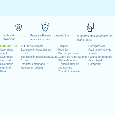
Política de
Pásate a Premium para eliminar
¿Cuántos días laborables en
privacidad
anuncios y más
el año 2026?
Calculadora
API for developers
Equipos
Configuración
Calendario
Exportación estándar de
Todo list
Página de inicio de
anual
Excel
Mis cumpleaños
sesión
Calendario
Exportación personalizada de
Centro de recordatorios
Página de contacto
mensual
Excel
Mi planificación
Aviso legal
Calendario
Exportar calendario PDF
El optimizador de
Compartir
semanal
Insertar un widget
vacaciones
Data
Café de la mañana