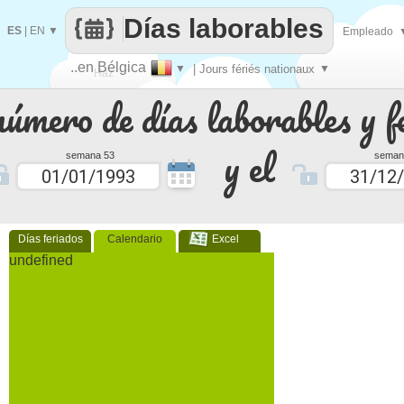
Días laborables
ES
|
EN
▼
Empleado
..en Bélgica
▼
| Jours fériés nationaux
▼
Haz
número de días laborables y f
que
y el
semana 53
seman
Días feriados
Calendario
Excel
undefined