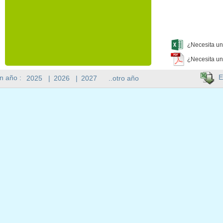
¿Necesita un
¿Necesita un
E
n año :
2025
|
2026
|
2027
..otro año