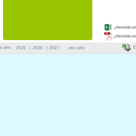
¿Necesita un
¿Necesita un
E
n año :
2025
|
2026
|
2027
..otro año