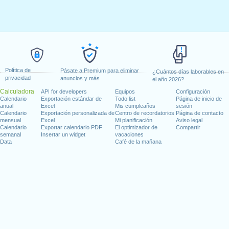
Política de
Pásate a Premium para eliminar
¿Cuántos días laborables en
privacidad
anuncios y más
el año 2026?
Calculadora
API for developers
Equipos
Configuración
Calendario
Exportación estándar de
Todo list
Página de inicio de
anual
Excel
Mis cumpleaños
sesión
Calendario
Exportación personalizada de
Centro de recordatorios
Página de contacto
mensual
Excel
Mi planificación
Aviso legal
Calendario
Exportar calendario PDF
El optimizador de
Compartir
semanal
Insertar un widget
vacaciones
Data
Café de la mañana