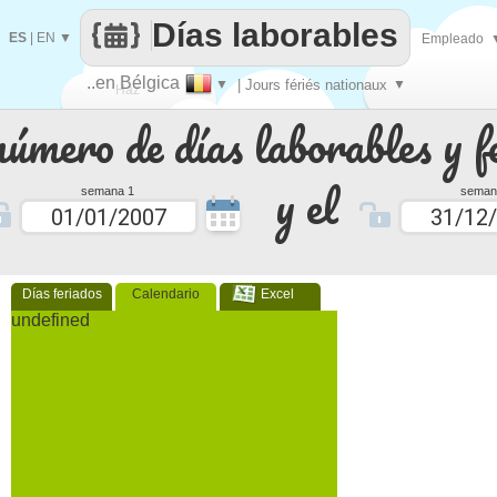
Días laborables
ES
|
EN
▼
Empleado
..en Bélgica
▼
| Jours fériés nationaux
▼
Haz
número de días laborables y f
que
y el
semana 1
seman
Días feriados
Calendario
Excel
undefined