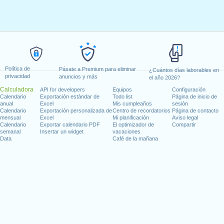
Política de
Pásate a Premium para eliminar
¿Cuántos días laborables en
privacidad
anuncios y más
el año 2026?
Calculadora
API for developers
Equipos
Configuración
Calendario
Exportación estándar de
Todo list
Página de inicio de
anual
Excel
Mis cumpleaños
sesión
Calendario
Exportación personalizada de
Centro de recordatorios
Página de contacto
mensual
Excel
Mi planificación
Aviso legal
Calendario
Exportar calendario PDF
El optimizador de
Compartir
semanal
Insertar un widget
vacaciones
Data
Café de la mañana