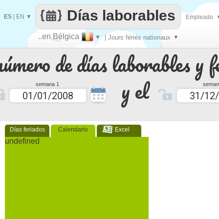
Días laborables
ES
|
EN
▼
Empleado
..en Bélgica
▼
| Jours fériés nationaux
▼
Haz
número de días laborables y f
que
y el
semana 1
seman
Días feriados
Calendario
Excel
undefined