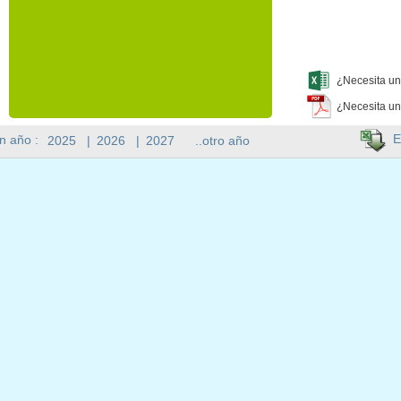
¿Necesita un
¿Necesita un
E
n año :
2025
|
2026
|
2027
..otro año