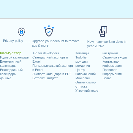
Privacy policy
Upgrade your account to remove
How many working days in
ads & more
year 2026?
Калькулятор
API for developers
Команды
настройки
Годовой календарь
Стандартный экспорт в
Todo list
Страница входа
Ежемесячный
Excel
мои дни
Контактная
календарь
Пользовательский экспорт
рождения
информация
Еженедельный
в Excel
Центр
Правовая
календарь
Экспорт календаря в PDF
напоминаний
информация
данные
Вставить виджет
Мой план
Share
Оптимизатор
отпуска
Утренний кофе