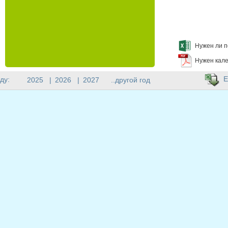
Нужен ли п
Нужен кале
E
ду:
2025
|
2026
|
2027
..другой год