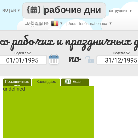
рабочие дни
RU
|
EN
▼
сотрудник
▼
..в Бельгия
▼
| Jours fériés nationaux
▼
Сделай
ко рабочих и праздничных 
каждый
по
неделю 52
неделю 52
Праздничные
Календарь
Excel
дни
undefined