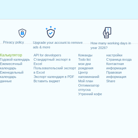
Privacy policy
Upgrade your account to remove
How many working days in
ads & more
year 2026?
Калькулятор
API for developers
Команды
настройки
Годовой календарь
Стандартный экспорт в
Todo list
Страница входа
Ежемесячный
Excel
мои дни
Контактная
календарь
Пользовательский экспорт
рождения
информация
Еженедельный
в Excel
Центр
Правовая
календарь
Экспорт календаря в PDF
напоминаний
информация
данные
Вставить виджет
Мой план
Share
Оптимизатор
отпуска
Утренний кофе