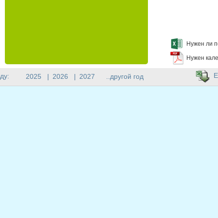
Нужен ли п
Нужен кале
E
ду:
2025
|
2026
|
2027
..другой год