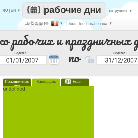
рабочие дни
RU
|
EN
▼
сотрудник
▼
..в Бельгия
▼
| Jours fériés nationaux
▼
Сделай
ко рабочих и праздничных 
каждый
по
неделю 1
неделю 1
Праздничные
Календарь
Excel
дни
undefined