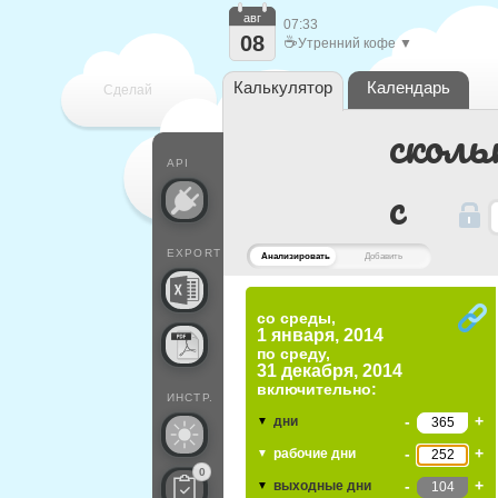
авг
07:33
08
☕
Утренний кофе ▼
Калькулятор
Календарь
Сделай
сколь
каждый
API
c
EXPORT
Анализировать
Добавить
со среды,
1 января, 2014
по
среду,
31 декабря, 2014
включительно:
ИНСТР.
-
+
дни
▼
-
+
рабочие дни
▼
0
-
+
выходные дни
▼