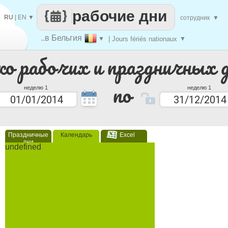
рабочие дни
RU
|
EN
▼
сотрудник
▼
..в Бельгия
▼
| Jours fériés nationaux
▼
ко рабочих и праздничных 
по
неделю 1
неделю 1
Праздничные
Календарь
Excel
дни
undefined