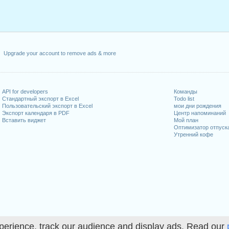
Upgrade your account to remove ads & more
API for developers
Команды
Стандартный экспорт в Excel
Todo list
Пользовательский экспорт в Excel
мои дни рождения
Экспорт календаря в PDF
Центр напоминаний
Вставить виджет
Мой план
Оптимизатор отпуск
Утренний кофе
perience, track our audience and display ads. Read our