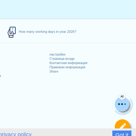
How many working days in year 2026?
настройки
Страница входа
Контактная информация
Правовая информация
Share
а
AI
Оп
privacy policy.
Got it