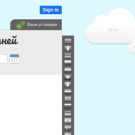
Sign in
Ваши установки
день
дней