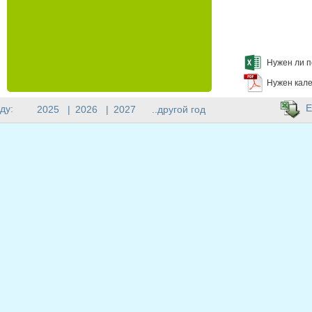
Нужен ли п
Нужен кале
E
ду:
2025
|
2026
|
2027
..другой год