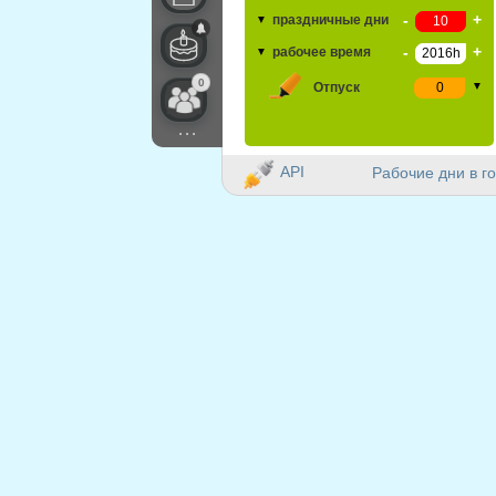
-
+
праздничные дни
▼
-
+
рабочее время
▼
0
Отпуск
▼
...
API
Рабочие дни в го