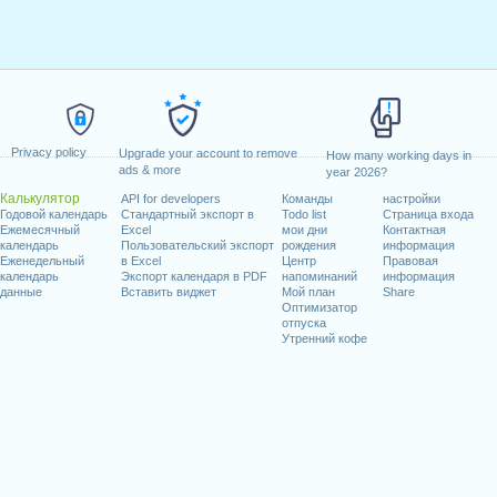
Privacy policy
Upgrade your account to remove
How many working days in
ads & more
year 2026?
Калькулятор
API for developers
Команды
настройки
Годовой календарь
Стандартный экспорт в
Todo list
Страница входа
Ежемесячный
Excel
мои дни
Контактная
календарь
Пользовательский экспорт
рождения
информация
Еженедельный
в Excel
Центр
Правовая
календарь
Экспорт календаря в PDF
напоминаний
информация
данные
Вставить виджет
Мой план
Share
Оптимизатор
отпуска
Утренний кофе