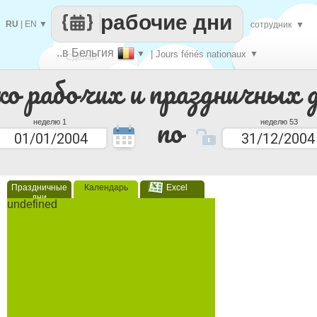
рабочие дни
RU
|
EN
▼
сотрудник
▼
..в Бельгия
▼
| Jours fériés nationaux
▼
Сделай
ко рабочих и праздничных 
каждый
по
неделю 1
неделю 53
Праздничные
Календарь
Excel
дни
undefined