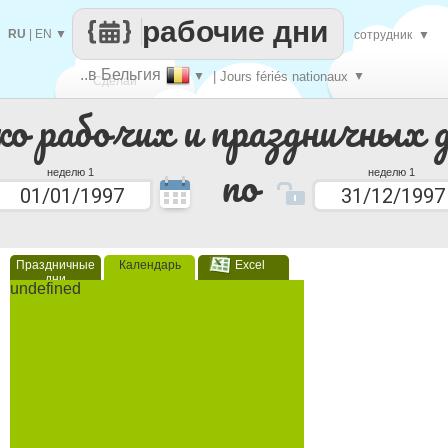
рабочие дни
RU
|
EN
▼
сотрудник
▼
..в Бельгия
▼
| Jours fériés nationaux
▼
Сделай
ко рабочих и праздничных 
каждый
по
неделю 1
неделю 1
Праздничные
Календарь
Excel
дни
undefined