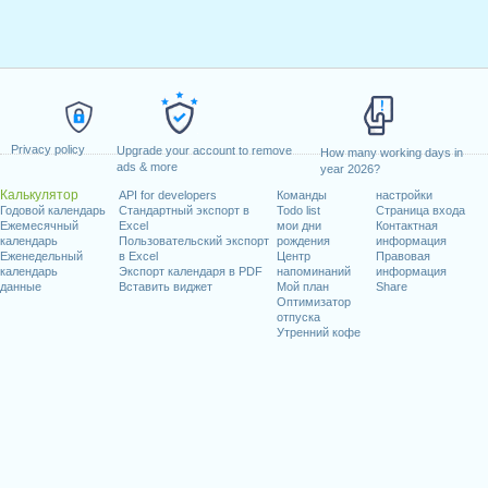
Privacy policy
Upgrade your account to remove
How many working days in
ads & more
year 2026?
Калькулятор
API for developers
Команды
настройки
Годовой календарь
Стандартный экспорт в
Todo list
Страница входа
Ежемесячный
Excel
мои дни
Контактная
календарь
Пользовательский экспорт
рождения
информация
Еженедельный
в Excel
Центр
Правовая
календарь
Экспорт календаря в PDF
напоминаний
информация
данные
Вставить виджет
Мой план
Share
Оптимизатор
отпуска
Утренний кофе