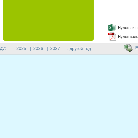
Нужен ли п
Нужен кале
E
ду:
2025
|
2026
|
2027
..другой год