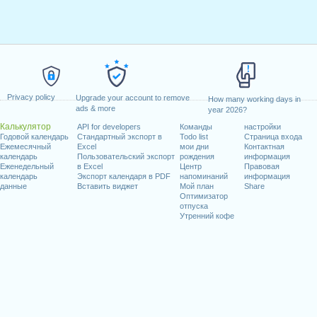
Privacy policy
Upgrade your account to remove
How many working days in
ads & more
year 2026?
Калькулятор
API for developers
Команды
настройки
Годовой календарь
Стандартный экспорт в
Todo list
Страница входа
Ежемесячный
Excel
мои дни
Контактная
календарь
Пользовательский экспорт
рождения
информация
Еженедельный
в Excel
Центр
Правовая
календарь
Экспорт календаря в PDF
напоминаний
информация
данные
Вставить виджет
Мой план
Share
Оптимизатор
отпуска
Утренний кофе