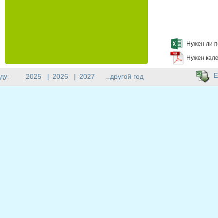
Нужен ли п
Нужен кале
E
ду:
2025
|
2026
|
2027
..другой год