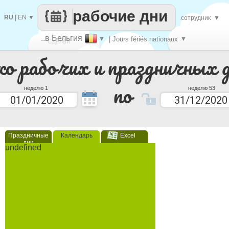
рабочие дни
RU
|
EN
▼
сотрудник
▼
..в Бельгия
▼
| Jours fériés nationaux
▼
Сделай
ко рабочих и праздничных 
каждый
по
неделю 1
неделю 53
Праздничные
Календарь
Excel
дни
undefined