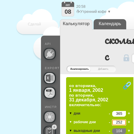
авг
20:58
08
☕
Утренний кофе ▼
Калькулятор
Календарь
Сделай
сколь
каждый
API
c
EXPORT
Анализировать
Добавить
со вторника,
1 января, 2002
по
вторник,
31 декабря, 2002
включительно:
ИНСТР.
-
+
дни
▼
-
+
рабочие дни
▼
0
-
+
выходные дни
▼