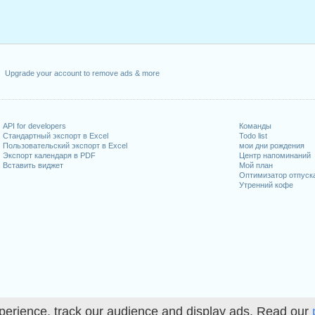
Upgrade your account to remove ads & more
API for developers
Команды
Стандартный экспорт в Excel
Todo list
Пользовательский экспорт в Excel
мои дни рождения
Экспорт календаря в PDF
Центр напоминаний
Вставить виджет
Мой план
Оптимизатор отпуск
Утренний кофе
perience, track our audience and display ads. Read our