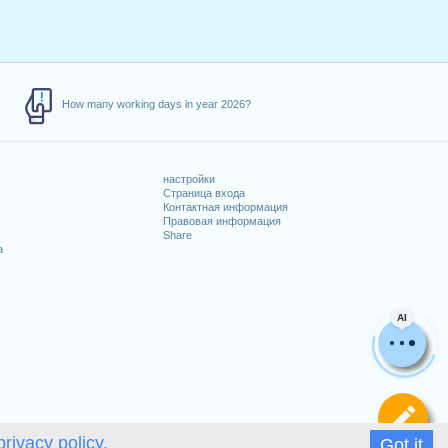
How many working days in year 2026?
настройки
Страница входа
Контактная информация
Правовая информация
Share
а
AI
Оп
privacy policy.
Got it