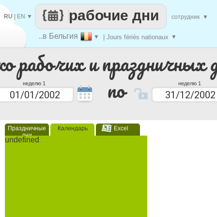
рабочие дни
RU
|
EN
▼
сотрудник
▼
..в Бельгия
▼
| Jours fériés nationaux
▼
ко рабочих и праздничных 
по
неделю 1
неделю 1
Праздничные
Календарь
Excel
дни
undefined