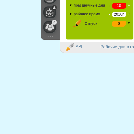
-
+
праздничные дни
▼
-
+
рабочее время
▼
0
Отпуск
▼
...
API
Рабочие дни в го