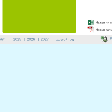
Нужен ли п
Нужен кале
E
ду:
2025
|
2026
|
2027
..другой год