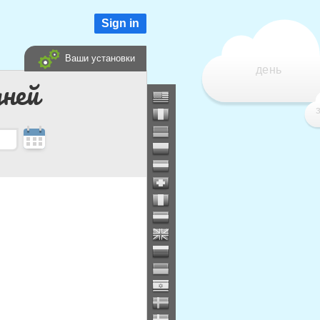
Sign in
Ваши установки
день
дней